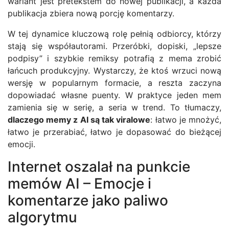
wariant jest pretekstem do nowej publikacji, a każda
publikacja zbiera nową porcję komentarzy.
W tej dynamice kluczową rolę pełnią odbiorcy, którzy
stają się współautorami. Przeróbki, dopiski, „lepsze
podpisy” i szybkie remiksy potrafią z mema zrobić
łańcuch produkcyjny. Wystarczy, że ktoś wrzuci nową
wersję w popularnym formacie, a reszta zaczyna
dopowiadać własne puenty. W praktyce jeden mem
zamienia się w serię, a seria w trend. To tłumaczy,
dlaczego memy z AI są tak viralowe
: łatwo je mnożyć,
łatwo je przerabiać, łatwo je dopasować do bieżącej
emocji.
Internet oszalał na punkcie
memów AI – Emocje i
komentarze jako paliwo
algorytmu