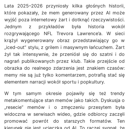
Lata 2025–2026 przyniosły kilka głośnych historii,
które pokazały, że mem generowany przez AI może
wyjść poza internetowy żart i dotknąć rzeczywistości.
Jednym z przykładów była historia wokół
rozgrywającego NFL Trevora Lawrence’a. W sieci
krążył wygenerowany obraz przedstawiający go w
„iced-out” stylu, z grilem i masywnym łańcuchem. Żart
żył tak intensywnie, że przeniósł się do szatni i do
nagrań publikowanych przez klub. Takie przejście od
obrazka do realnego zdarzenia jest znakiem czasów:
memy nie są już tylko komentarzem, potrafią stać się
elementem narracji wokół sportu i popkultury.
W tym samym okresie pojawiły się też trendy
metakomentujące stan memów jako takich. Dyskusja o
„resecie” memów i o zmęczeniu przesytem była
widoczna w serwisach wideo, gdzie odbiorcy zaczęli
promować powrót do starszych formatów. Ten
kierunek nie jest ucieczką od AI. To raczej sygnał, że