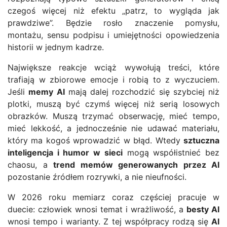
czegoś więcej niż efektu „patrz, to wygląda jak
prawdziwe”. Będzie rosło znaczenie pomysłu,
montażu, sensu podpisu i umiejętności opowiedzenia
historii w jednym kadrze.
Największe reakcje wciąż wywołują treści, które
trafiają w zbiorowe emocje i robią to z wyczuciem.
Jeśli
memy AI
mają dalej rozchodzić się szybciej niż
plotki, muszą być czymś więcej niż serią losowych
obrazków. Muszą trzymać obserwację, mieć tempo,
mieć lekkość, a jednocześnie nie udawać materiału,
który ma kogoś wprowadzić w błąd. Wtedy
sztuczna
inteligencja i humor w sieci
mogą współistnieć bez
chaosu, a
trend memów generowanych przez AI
pozostanie źródłem rozrywki, a nie nieufności.
W 2026 roku memiarz coraz częściej pracuje w
duecie: człowiek wnosi temat i wrażliwość, a
besty AI
wnosi tempo i warianty. Z tej współpracy rodzą się
AI