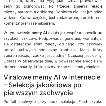
surrealizm, który ma wyglądać „zbyt prawdziwie”,
żeby go zignorować. Po trzecie, zmienia relację
między autorem a odbiorcą. Odbiorca nie jest już tylko
widzem. Coraz częściej jest redaktorem, korektorem,
komentatorem i remikserem.
W tym świecie
besty AI
działa jak współpracownik od
szybkich szkiców. Podpowiada, generuje, wariantuje,
ale ostateczny efekt zależy od tego, czy człowiek
potrafi uchwycić społeczny kontekst. Mem, który
zbiera reakcje, rzadko jest „ładny”. Częściej jest celny.
Uderza w obserwację dnia, w powszechne emocje i w
drobne absurdy, które każdy rozpoznaje natychmiast.
Viralowe memy AI w internecie
– Selekcja jakościowa po
pierwszym zachwycie
Po fali zachwytu przychodzi selekcja. Feed szybko