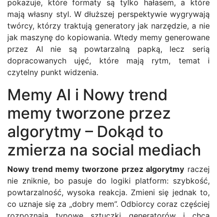
pokazuje, które formaty są tylko hałasem, a które
mają własny styl. W dłuższej perspektywie wygrywają
twórcy, którzy traktują generatory jak narzędzie, a nie
jak maszynę do kopiowania. Wtedy memy generowane
przez AI nie są powtarzalną papką, lecz serią
dopracowanych ujęć, które mają rytm, temat i
czytelny punkt widzenia.
Memy AI i Nowy trend
memy tworzone przez
algorytmy – Dokąd to
zmierza na social mediach
Nowy trend memy tworzone przez algorytmy
raczej
nie zniknie, bo pasuje do logiki platform: szybkość,
powtarzalność, wysoka reakcja. Zmieni się jednak to,
co uznaje się za „dobry mem”. Odbiorcy coraz częściej
rozpoznają typowe sztuczki generatorów i chcą