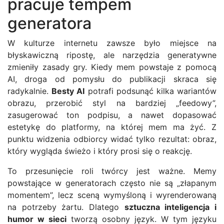
pracuje tempem
generatora
W kulturze internetu zawsze było miejsce na
błyskawiczną ripostę, ale narzędzia generatywne
zmieniły zasady gry. Kiedy mem powstaje z pomocą
AI, droga od pomysłu do publikacji skraca się
radykalnie.
Besty AI
potrafi podsunąć kilka wariantów
obrazu, przerobić styl na bardziej „feedowy”,
zasugerować ton podpisu, a nawet dopasować
estetykę do platformy, na której mem ma żyć. Z
punktu widzenia odbiorcy widać tylko rezultat: obraz,
który wygląda świeżo i który prosi się o reakcję.
To przesunięcie roli twórcy jest ważne. Memy
powstające w generatorach często nie są „złapanym
momentem”, lecz sceną wymyśloną i wyrenderowaną
na potrzeby żartu. Dlatego
sztuczna inteligencja i
humor w sieci
tworzą osobny język. W tym języku