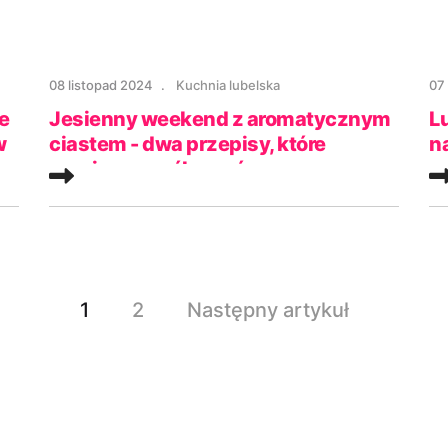
08 listopad 2024
Kuchnia lubelska
07
e
Jesienny weekend z aromatycznym
L
w
ciastem - dwa przepisy, które
n
musisz wypróbować
n
1
2
Następny artykuł