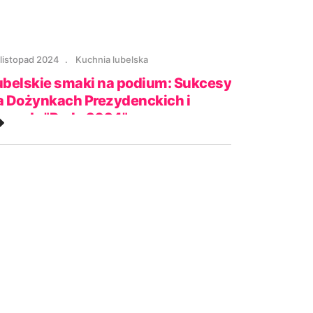
 listopad 2024
Kuchnia lubelska
ubelskie smaki na podium: Sukcesy
a Dożynkach Prezydenckich i
agrody "Perła 2024"