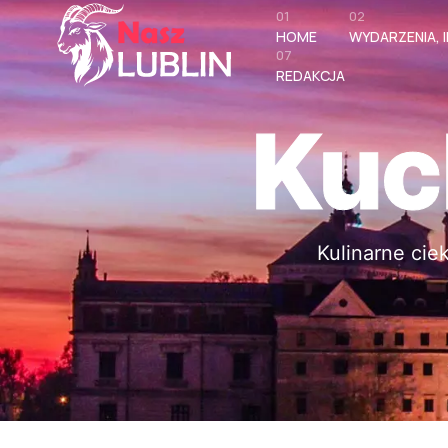
01
02
HOME
WYDARZENIA, I
07
REDAKCJA
Kuc
Kulinarne cie