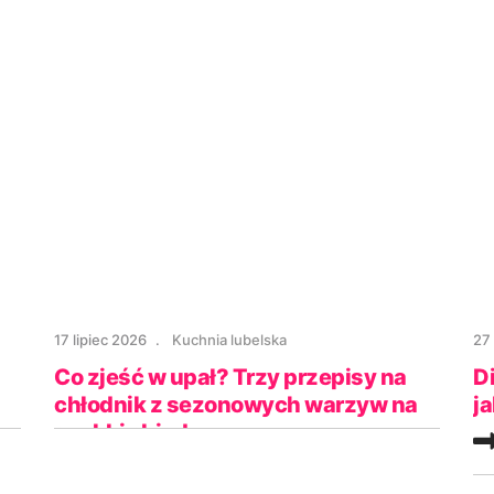
17 lipiec 2026
Kuchnia lubelska
27
Co zjeść w upał? Trzy przepisy na
D
chłodnik z sezonowych warzyw na
j
szybki obiad
p