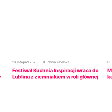
18 listopad 2025
Kuchnia lubelska
05
Festiwal Kuchnia Inspiracji wraca do
M
e
Lublina z ziemniakiem w roli głównej
k