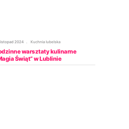
 listopad 2024
Kuchnia lubelska
odzinne warsztaty kulinarne
Magia Świąt” w Lublinie