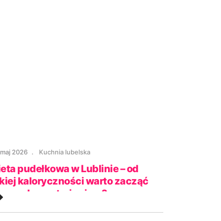
 maj 2026
Kuchnia lubelska
ieta pudełkowa w Lublinie – od
akiej kaloryczności warto zacząć
rzygodę z cateringiem?