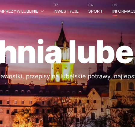
03
04
05
MPREZY W LUBLINIE
INWESTYCJE
SPORT
INFORMAC
hnia lube
kawostki, przepisy na lubelskie potrawy, najleps