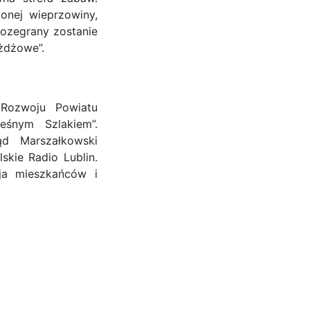
onej wieprzowiny,
ozegrany zostanie
ożdżowe”.
 Rozwoju Powiatu
eśnym Szlakiem”.
d Marszałkowski
skie Radio Lublin.
cja mieszkańców i