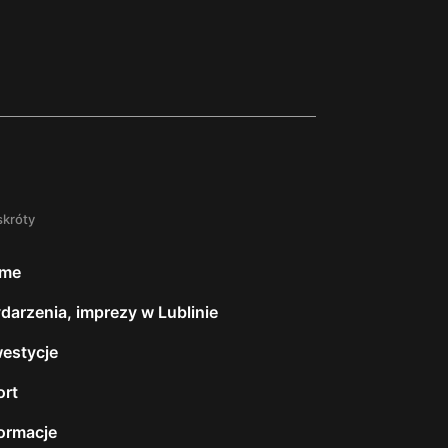
skróty
me
darzenia, imprezy w Lublinie
westycje
ort
formacje