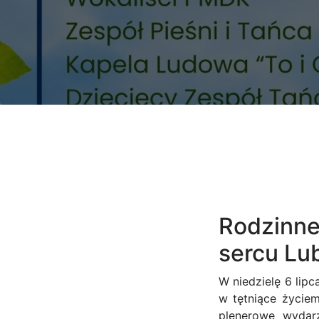
Rodzinne 
sercu Lu
W niedzielę 6 lip
w tętniące życiem
plenerowe wydarz