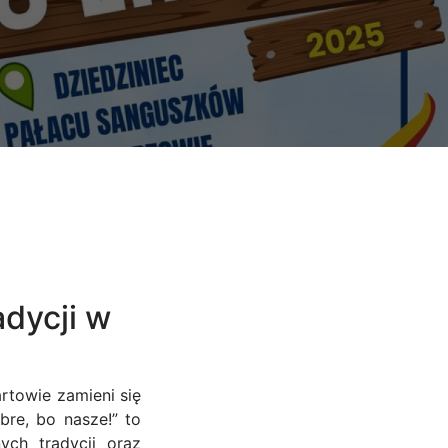
adycji w
rtowie zamieni się
bre, bo nasze!” to
ych tradycji oraz