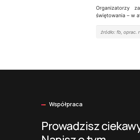
Organizatorzy z
świętowania – w a
źródło: fb, oprac. 
Współpraca
Prowadzisz ciekawy
Napisz o tym.