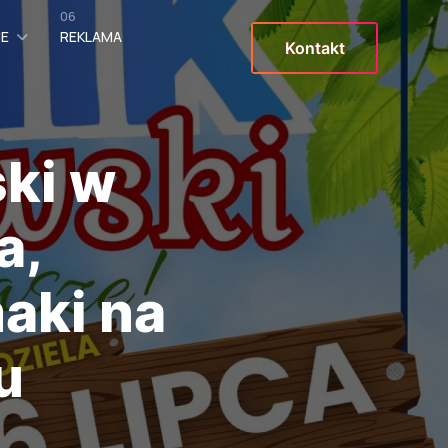
06
JE
REKLAMA
Kontakt
ki w
a,
maki na
u