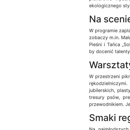
ekologicznego styl
Na scenie
W programie zapl
zobaczy m.in. Ma
Pieśni i Tańca „S
by docenić talen
Warsztaty
W przestrzeni pik
rękodzielniczymi
jubilerskich, pla
tresury psów, pre
przewodnikiem. Je
Smaki reg
Na najmłodszych