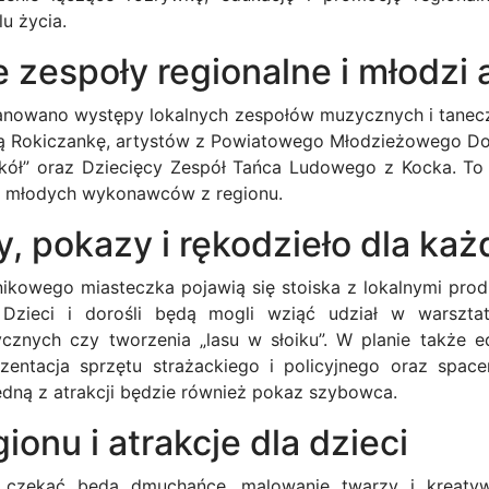
u życia.
 zespoły regionalne i młodzi 
anowano występy lokalnych zespołów muzycznych i tanecz
łą Rokiczankę, artystów z Powiatowego Młodzieżowego Dom
okół” oraz Dziecięcy Zespół Tańca Ludowego z Kocka. To
ty młodych wykonawców z regionu.
, pokazy i rękodzieło dla ka
nikowego miasteczka pojawią się stoiska z lokalnymi pro
. Dzieci i dorośli będą mogli wziąć udział w warsztat
stycznych czy tworzenia „lasu w słoiku”. W planie także 
zentacja sprzętu strażackiego i policyjnego oraz space
dną z atrakcji będzie również pokaz szybowca.
ionu i atrakcje dla dzieci
 czekać będą dmuchańce, malowanie twarzy i kreatyw