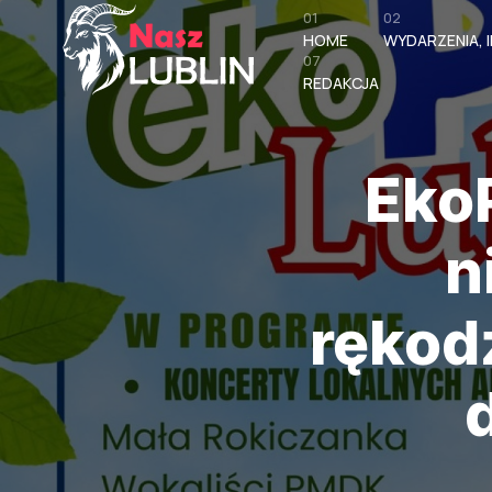
01
02
HOME
WYDARZENIA, I
07
REDAKCJA
Eko
n
rękodz