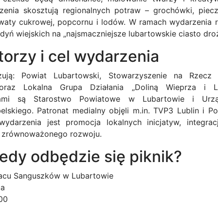
zenia skosztują regionalnych potraw – grochówki, piecz
waty cukrowej, popcornu i lodów. W ramach wydarzenia r
dyń wiejskich na „najsmaczniejsze lubartowskie ciasto dr
orzy i cel wydarzenia
izują: Powiat Lubartowski, Stowarzyszenie na Rzecz
oraz Lokalna Grupa Działania „Doliną Wieprza i L
orami są Starostwo Powiatowe w Lubartowie i Urzą
skiego. Patronat medialny objęli m.in. TVP3 Lublin i Pol
darzenia jest promocja lokalnych inicjatyw, integra
ei zrównoważonego rozwoju.
iedy odbędzie się piknik?
ałacu Sanguszków w Lubartowie
ca
:00