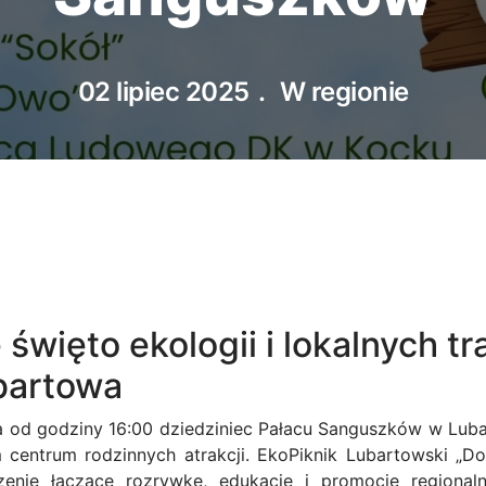
02 lipiec 2025
W regionie
święto ekologii i lokalnych tr
bartowa
ca od godziny 16:00 dziedziniec Pałacu Sanguszków w Luba
 centrum rodzinnych atrakcji. EkoPiknik Lubartowski „Do
enie łączące rozrywkę, edukację i promocję regionaln