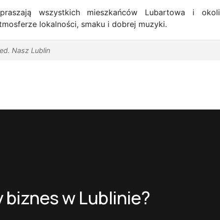
apraszają wszystkich mieszkańców Lubartowa i oko
tmosferze lokalności, smaku i dobrej muzyki.
red. Nasz Lublin
 biznes w Lublinie?