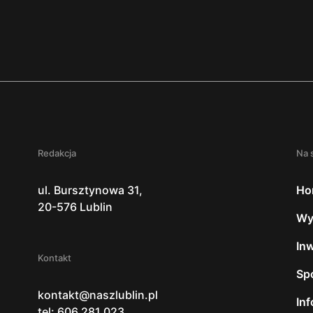
Redakcja
Na 
ul. Bursztynowa 31,
Ho
20-576 Lublin
Wy
In
Kontakt
Sp
kontakt@naszlublin.pl
In
tel: 606 281 023