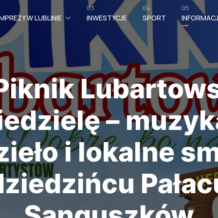
03
04
05
MPREZY W LUBLINIE
INWESTYCJE
SPORT
INFORMAC
Piknik Lubartows
iedzielę – muzyk
ieło i lokalne s
dziedzińcu Pałac
Sanguszków