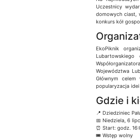
Uczestnicy wydar
domowych ciast, 
konkurs kół gospo
Organizat
EkoPiknik organ
Lubartowskiego 
Współorganizat
Województwa Lubel
Głównym celem wy
popularyzacja id
Gdzie i k
📍 Dziedziniec P
📅 Niedziela, 6 lip
⏰ Start: godz. 16
🎟 Wstęp wolny