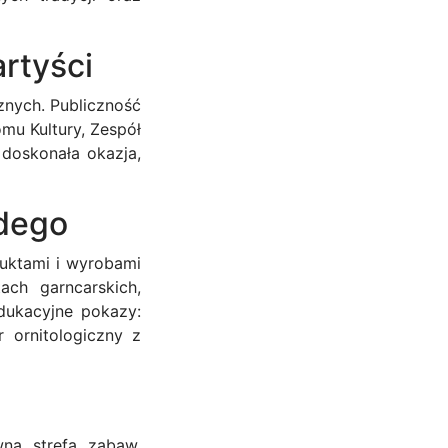
artyści
nych. Publiczność
u Kultury, Zespół
 doskonała okazja,
żdego
duktami i wyrobami
ach garncarskich,
edukacyjne pokazy:
r ornitologiczny z
na strefa zabaw.