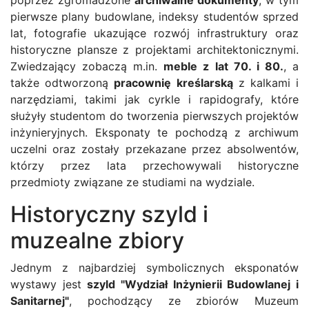
poprzez zgromadzone
archiwalne dokumenty
, w tym
pierwsze plany budowlane, indeksy studentów sprzed
lat, fotografie ukazujące rozwój infrastruktury oraz
historyczne plansze z projektami architektonicznymi.
Zwiedzający zobaczą m.in.
meble z lat 70. i 80.
, a
także odtworzoną
pracownię kreślarską
z kalkami i
narzędziami, takimi jak cyrkle i rapidografy, które
służyły studentom do tworzenia pierwszych projektów
inżynieryjnych. Eksponaty te pochodzą z archiwum
uczelni oraz zostały przekazane przez absolwentów,
którzy przez lata przechowywali historyczne
przedmioty związane ze studiami na wydziale.
Historyczny szyld i
muzealne zbiory
Jednym z najbardziej symbolicznych eksponatów
wystawy jest
szyld "Wydział Inżynierii Budowlanej i
Sanitarnej"
, pochodzący ze zbiorów Muzeum