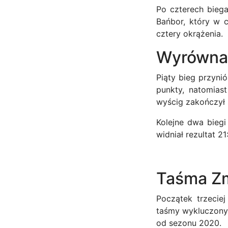
Po czterech biega
Bańbor, który w 
cztery okrążenia.
Wyrówna
Piąty bieg przyni
punkty, natomias
wyścig zakończył 
Kolejne dwa biegi
widniał rezultat 2
Taśma Zm
Początek trzecie
taśmy wykluczony 
od sezonu 2020.