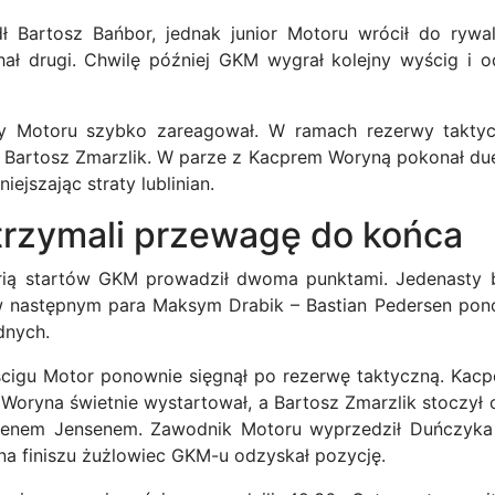
 Bartosz Bańbor, jednak junior Motoru wrócił do rywali
hał drugi. Chwilę później GKM wygrał kolejny wyścig i 
y Motoru szybko zareagował. W ramach rezerwy takty
ł Bartosz Zmarzlik. W parze z Kacprem Woryną pokonał du
iejszając straty lublinian.
trzymali przewagę do końca
rią startów GKM prowadził dwoma punktami. Jedenasty b
 w następnym para Maksym Drabik – Bastian Pedersen pon
dnych.
cigu Motor ponownie sięgnął po rezerwę taktyczną. Kacpe
 Woryna świetnie wystartował, a Bartosz Zmarzlik stoczył
enem Jensenem. Zawodnik Motoru wyprzedził Duńczyka
 na finiszu żużlowiec GKM-u odzyskał pozycję.