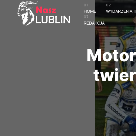
01
02
HOME
WYDARZENIA, I
07
REDAKCJA
Motor
twie