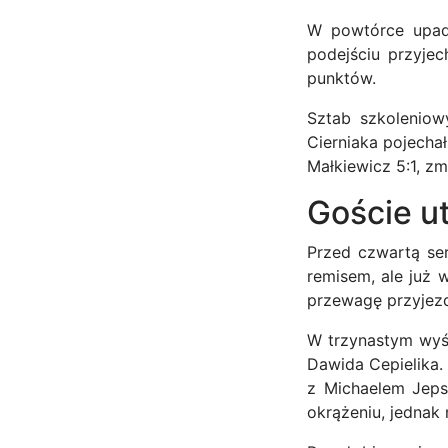
W powtórce upadł
podejściu przyjec
punktów.
Sztab szkoleniow
Cierniaka pojecha
Małkiewicz 5:1, zmn
Goście u
Przed czwartą se
remisem, ale już
przewagę przyjez
W trzynastym wyś
Dawida Cepielika.
z Michaelem Jeps
okrążeniu, jednak