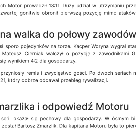
ch Motor prowadził 13:11. Duży udział w utrzymaniu prz
czwartej gonitwie obronił pierwszą pozycję mimo ataków 
na walka do połowy zawodó
ósł sporo pojedynków na torze. Kacper Woryna wygrał start
t Mateusz Cierniak walczył o pozycję z zawodnikami G
się wynikiem 4:2 dla gospodarzy.
 przyniosły remis i zwycięstwo gości. Po dwóch seriach 
1:21, który dobrze oddawał przebieg rywalizacji.
arzlika i odpowiedź Motoru
j serii okazał się pechowy dla gospodarzy. W ósmym bi
został Bartosz Zmarzlik. Dla kapitana Motoru była to pier