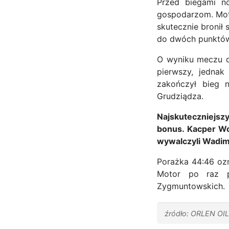
Przed biegami no
gospodarzom. Mot
skutecznie bronił
do dwóch punktó
O wyniku meczu d
pierwszy, jedna
zakończył bieg 
Grudziądza.
Najskuteczniejsz
bonus. Kacper Wo
wywalczyli Wadim
Porażka 44:46 ozn
Motor po raz p
Zygmuntowskich.
źródło: ORLEN OIL 