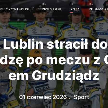
03
04
05
MPREZY W LUBLINIE
INWESTYCJE
SPORT
INFORMACJ
 Lublin stracił 
rdzę po meczu z
em Grudziądz
01 czerwiec 2026
Sport