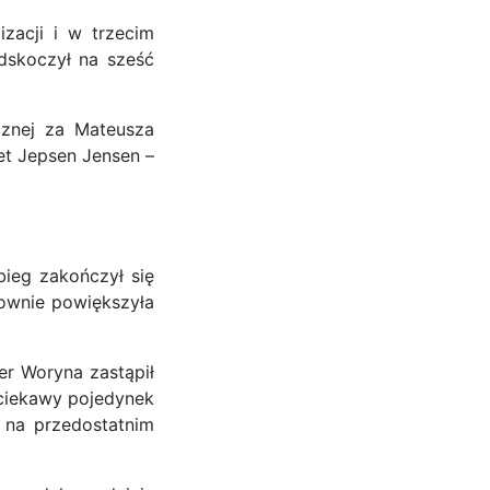
zacji i w trzecim
odskoczył na sześć
cznej za Mateusza
et Jepsen Jensen –
ieg zakończył się
ownie powiększyła
r Woryna zastąpił
 ciekawy pojedynek
 na przedostatnim