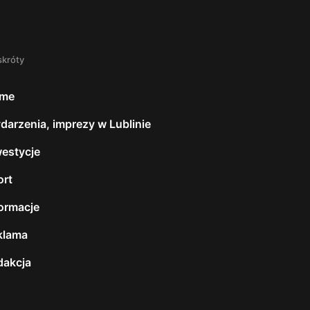
skróty
me
darzenia, imprezy w Lublinie
westycje
ort
formacje
klama
dakcja