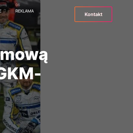
06
E
REKLAMA
Kontakt
domową
 GKM-