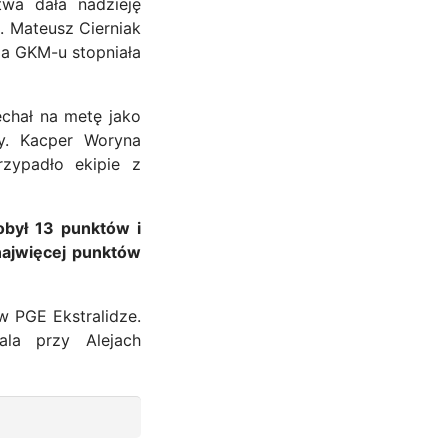
twa dała nadzieję
 Mateusz Cierniak
ga GKM-u stopniała
chał na metę jako
y. Kacper Woryna
zypadło ekipie z
obył 13 punktów i
najwięcej punktów
w PGE Ekstralidze.
la przy Alejach