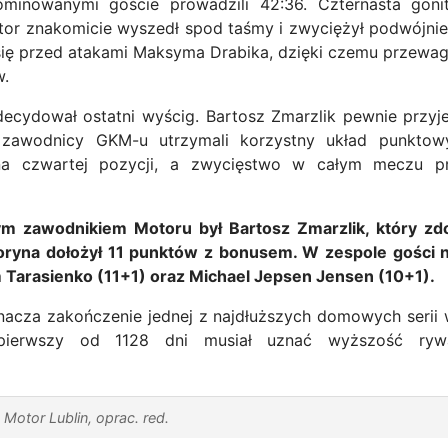
minowanymi goście prowadzili 42:36. Czternasta goni
or znakomicie wyszedł spod taśmy i zwyciężył podwójnie.
 się przed atakami Maksyma Drabika, dzięki czemu przewa
w.
ecydował ostatni wyścig. Bartosz Zmarzlik pewnie przyje
k zawodnicy GKM-u utrzymali korzystny układ punktow
na czwartej pozycji, a zwycięstwo w całym meczu pr
ym zawodnikiem Motoru był Bartosz Zmarzlik, który zd
ryna dołożył 11 punktów z bonusem. W zespole gości 
 Tarasienko (11+1) oraz Michael Jepsen Jensen (10+1).
acza zakończenie jednej z najdłuższych domowych serii 
ierwszy od 1128 dni musiał uznać wyższość rywa
Motor Lublin, oprac. red.