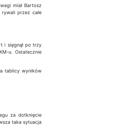
ewagi miał Bartosz
rywali przez całe
w
 i sięgnął po trzy
KM-u. Ostatecznie
na tablicy wyników
egu za dotknięcie
wsza taka sytuacja