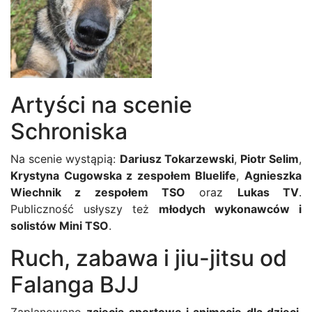
Artyści na scenie
Schroniska
Na scenie wystąpią:
Dariusz Tokarzewski
,
Piotr Selim
,
Krystyna Cugowska z zespołem Bluelife
,
Agnieszka
Wiechnik z zespołem TSO
oraz
Lukas TV
.
Publiczność usłyszy też
młodych wykonawców i
solistów Mini TSO
.
Ruch, zabawa i jiu-jitsu od
Falanga BJJ
Zaplanowano
zajęcia sportowe i animacje dla dzieci
.