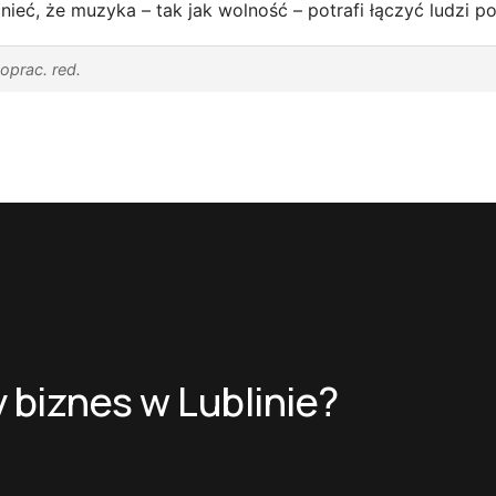
ieć, że muzyka – tak jak wolność – potrafi łączyć ludzi p
 oprac. red.
 biznes w Lublinie?