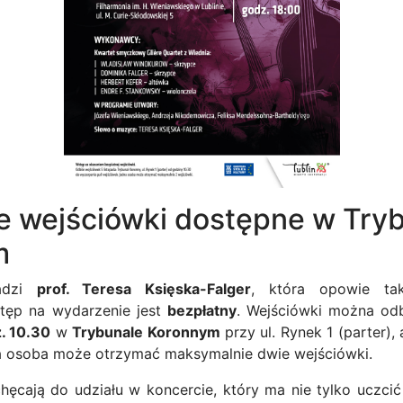
e wejściówki dostępne w Try
m
wadzi
prof. Teresa Księska-Falger
, która opowie t
tęp na wydarzenie jest
bezpłatny
. Wejściówki można od
z. 10.30
w
Trybunale Koronnym
przy ul. Rynek 1 (parter)
da osoba może otrzymać maksymalnie dwie wejściówki.
hęcają do udziału w koncercie, który ma nie tylko uczci