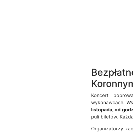
Bezpłatn
Koronny
Koncert popro
wykonawcach. Ws
listopada, od god
puli biletów. Każ
Organizatorzy zac