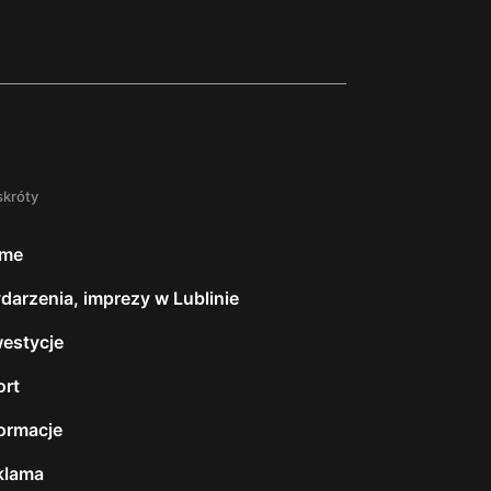
skróty
me
darzenia, imprezy w Lublinie
westycje
ort
formacje
klama