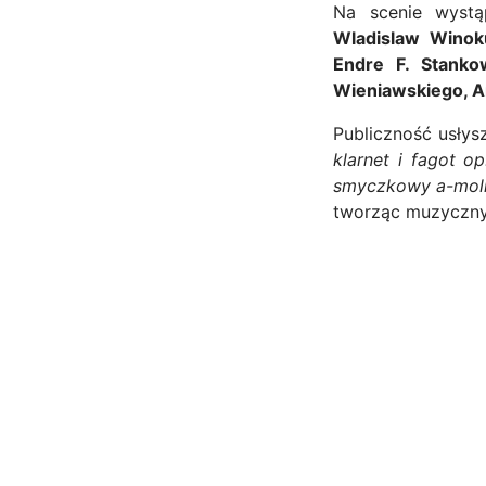
Na scenie wyst
Wladislaw Wino
Endre F. Stanko
Wieniawskiego, A
Publiczność usłys
klarnet i fagot op
smyczkowy a-moll
tworząc muzyczny 