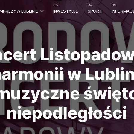
03
04
05
MPREZY W LUBLINIE
INWESTYCJE
SPORT
INFORMAC
cert Listopado
harmonii w Lublin
muzyczne święt
niepodległości