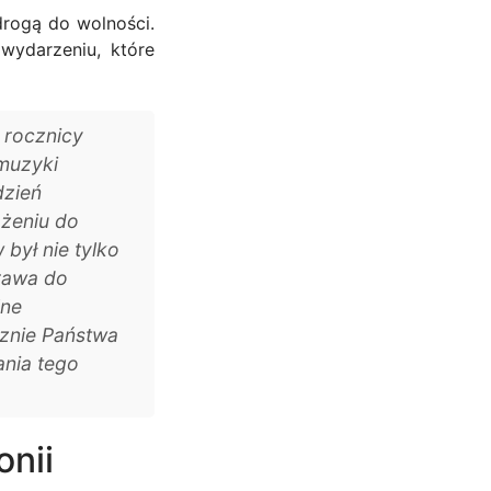
drogą do wolności.
wydarzeniu, które
 rocznicy
 muzyki
dzień
ążeniu do
był nie tylko
rawa do
lne
cznie Państwa
nia tego
onii