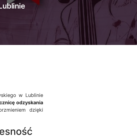
ublinie
skiego w Lublinie
ocznicę odzyskania
rzmieniem dzięki
zesność