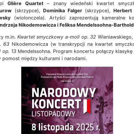
ąpi
Glière Quartet
– znany wiedeński kwartet smyczk
kurow
(skrzypce),
Dominika Falger
(skrzypce),
Herbert
wsky
(wiolonczela). Artyści zaprezentują kameralne 
ndrzeja Nikodemowicza i Feliksa Mendelssohna-Barthold
zy m.in.
Kwartet smyczkowy a-moll op. 32
Wieniawskiego
. 63
Nikodemowicza (w transkrypcji na kwartet smycz
 op. 13
Mendelssohna. Program koncertu połączy klasykę 
pomost między kulturami i narodami.