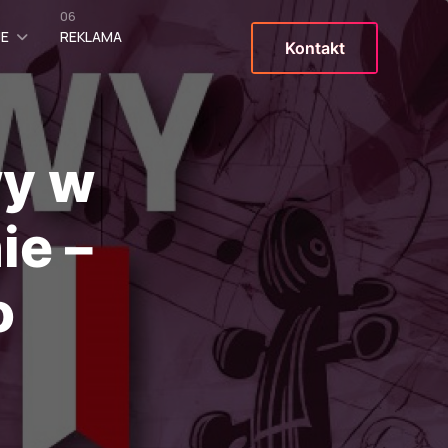
06
JE
REKLAMA
Kontakt
wy w
ie –
o