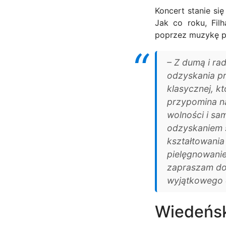
Koncert stanie si
Jak co roku, Fil
poprzez muzykę pod
– Z dumą i r
odzyskania pr
klasycznej, k
przypomina na
wolności i sa
odzyskaniem s
kształtowania
pielęgnowanie
zapraszam do
wyjątkowego 
Wiedeński