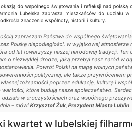
ę okazją do wspólnego świętowania i refleksji nad polską 
harmonia Lubelska zaprasza mieszkańców do udziału w 
kreśla znaczenie wspólnoty, historii i kultury.
adością zapraszam Państwa do wspólnego świętowania
zez Polskę niepodległości, w wyjątkowej atmosferze
tóra od lat towarzyszy naszej narodowej tradycji. Ten 
m o niezwykłej drodze, jaką przebył nasz naród w d
mostanowienia. Powrót Polski na mapę wolnych państw 
uwerenności politycznej, ale także przywróceniem p
 własnej tożsamości poprzez edukację, kulturę i wspó
 wartości, które budują nasze społeczeństwo. Serde
 udziału w uroczystościach oraz wspólnego przeżywa
dnia – mówi
Krzysztof Żuk, Prezydent Miasta Lublin
.
 kwartet w lubelskiej filharm