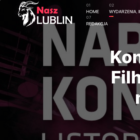
01
02
HOME
WYDARZENIA, I
07
REDAKCJA
Kon
Fil