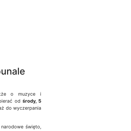
bunale
akże o muzyce i
bierać od
środy, 5
, aż do wyczerpania
ć narodowe święto,