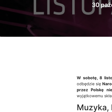
30 paź
W sobotę, 8 list
odbędzie się
Naro
przez Polskę nie
wyjątkowemu skła
Muzyka, 