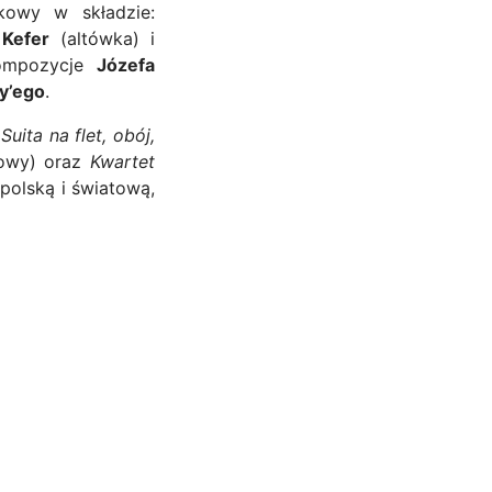
owy w składzie:
 Kefer
(altówka) i
kompozycje
Józefa
y’ego
.
,
Suita na flet, obój,
kowy) oraz
Kwartet
polską i światową,