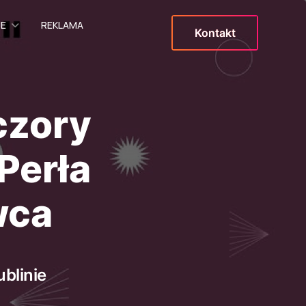
JE
REKLAMA
Kontakt
czory
Perła
wca
blinie