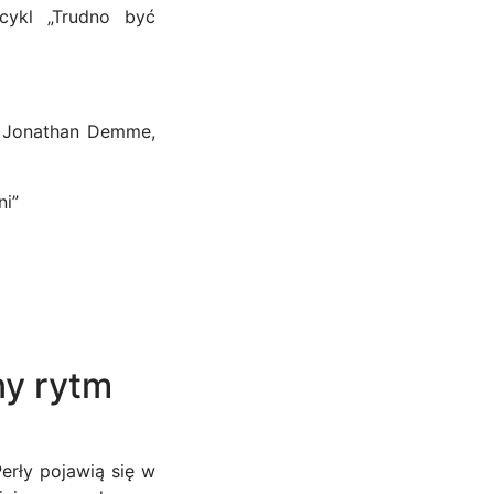
cykl „Trudno być
, Jonathan Demme,
ni”
ny rytm
erły pojawią się w