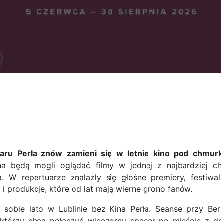
aru Perła znów zamieni się w letnie kino pod chmurk
na będą mogli oglądać filmy w jednej z najbardziej ch
a. W repertuarze znalazły się głośne premiery, festiwa
y i produkcje, które od lat mają wierne grono fanów.
 sobie lato w Lublinie bez Kina Perła. Seanse przy Bern
, którzy chcą połączyć wieczorny spacer po mieście z d