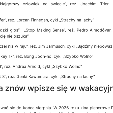
ajgorszy człowiek na świecie”, reż. Joachim Trier, 
fer”, reż. Lorcan Finnegan, cykl „Strachy na lachy”
dzki głos” i „Stop Making Sense”, reż. Pedro Almodóvar
 cię nie oszuka”
czej niż w raju”, reż. Jim Jarmusch, cykl „Bądźmy niepoważ
key 17”, reż. Bong Joon-ho, cykl „Szybko Wolno”
d”, reż. Andrea Arnold, cykl „Szybko Wolno”
t 8”, reż. Genki Kawamura, cykl „Strachy na lachy”
ła znów wpisze się w wakacyj
ać się do końca sierpnia. W 2026 roku kina plenerowe P