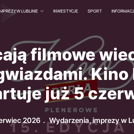
MPREZY W LUBLINIE
INWESTYCJE
SPORT
INFORMAC
ają filmowe wie
gwiazdami. Kino 
artuje już 5 czer
erwiec 2026
Wydarzenia, imprezy w Lu