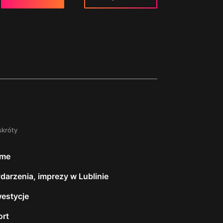
skróty
me
darzenia, imprezy w Lublinie
westycje
ort