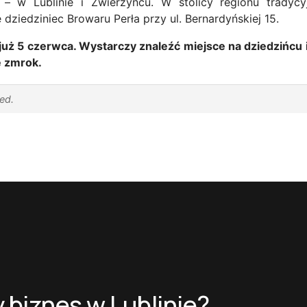
– w Lublinie i Zwierzyńcu. W stolicy regionu tradyc
dziedziniec Browaru Perła przy ul. Bernardyńskiej 15.
uż 5 czerwca. Wystarczy znaleźć miejsce na dziedzińcu 
 zmrok.
red.
 biznes w Lublinie?