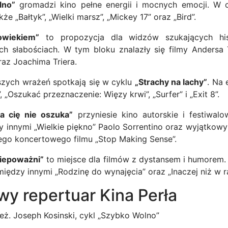
lno”
gromadzi kino pełne energii i mocnych emocji. W 
że „Bałtyk”, „Wielki marsz”, „Mickey 17” oraz „Bird”.
owiekiem”
to propozycja dla widzów szukających histo
ich słabościach. W tym bloku znalazły się filmy Andersa
az Joachima Triera.
szych wrażeń spotkają się w cyklu
„Strachy na lachy”
. Na 
, „Oszukać przeznaczenie: Więzy krwi”, „Surfer” i „Exit 8”.
ka cię nie oszuka”
przyniesie kino autorskie i festiwal
zy innymi „Wielkie piękno” Paolo Sorrentino oraz wyjątkow
nego koncertowego filmu „Stop Making Sense”.
iepoważni”
to miejsce dla filmów z dystansem i humorem
ędzy innymi „Rodzinę do wynajęcia” oraz „Inaczej niż w ra
y repertuar Kina Perła
 reż. Joseph Kosinski, cykl „Szybko Wolno”