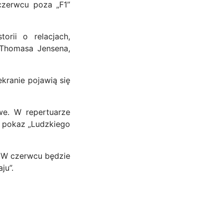
czerwcu poza „F1”
rii o relacjach,
 Thomasa Jensena,
ekranie pojawią się
owe. W repertuarze
y pokaz „Ludzkiego
. W czerwcu będzie
ju”.