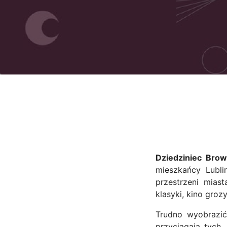
Dziedziniec Brow
mieszkańcy Lubli
przestrzeni miast
klasyki, kino groz
Trudno wyobrazić
przyciągają tych