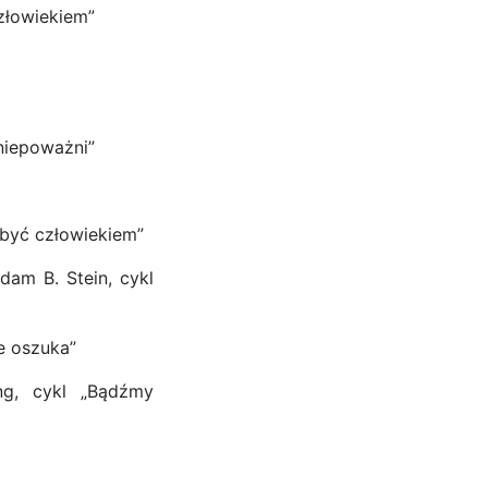
człowiekiem”
 niepoważni”
o być człowiekiem”
dam B. Stein, cykl
ie oszuka”
ng, cykl „Bądźmy