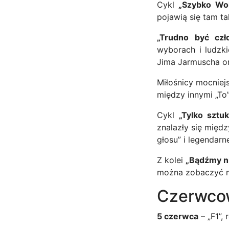
Cykl
„Szybko Wo
pojawią się tam tak
„Trudno być czł
wyborach i ludzk
Jima Jarmuscha or
Miłośnicy mocniej
między innymi „To”
Cykl
„Tylko sztu
znalazły się międ
głosu” i legendar
Z kolei
„Bądźmy n
można zobaczyć mi
Czerwcow
5 czerwca
– „F1”,