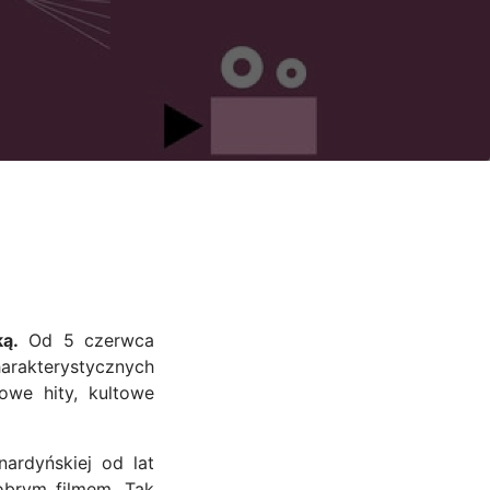
ą.
Od 5 czerwca
arakterystycznych
lowe hity, kultowe
ardyńskiej od lat
obrym filmem. Tak