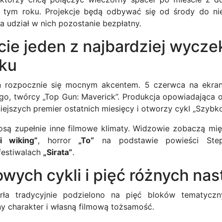
 tym roku. Projekcje będą odbywać się od środy do nie
a udział w nich pozostanie bezpłatny.
cie jeden z najbardziej wycz
oku
 rozpocznie się mocnym akcentem. 5 czerwca na ekran
go, twórcy „Top Gun: Maverick”. Produkcja opowiadająca o
iejszych premier ostatnich miesięcy i otworzy cykl „Szybk
iosą zupełnie inne filmowe klimaty. Widzowie zobaczą mi
i wiking”
, horror
„To”
na podstawie powieści Ste
festiwalach
„Sirata”
.
owych cykli i pięć różnych nas
rła tradycyjnie podzielono na pięć bloków tematyczn
y charakter i własną filmową tożsamość.