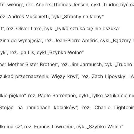
tni wiking”, reż. Anders Thomas Jensen, cykl „Trudno być 
reż. Andres Muschietti, cykl „Strachy na lachy”
t”, reż. Oliver Laxe, cykl „Tylko sztuka cię nie oszuka”
zina do wynajęcia”, reż. Jean-Pierre Améris, cykl „Bądźmy
yk”, reż. Iga Lis, cykl „Szybko Wolno”
her Mother Sister Brother”, reż. Jim Jarmusch, cykl „Trudn
ukać przeznaczenie: Więzy krwi”, reż. Zach Lipovsky i A
kie piękno”, reż. Paolo Sorrentino, cykl „Tylko sztuka cię n
tojąc na ramionach kociaków”, reż. Charlie Lighteni
lki marsz”, reż. Francis Lawrence, cykl „Szybko Wolno”