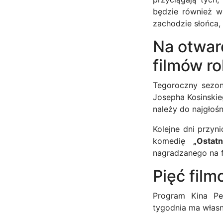
będzie również w
zachodzie słońca, 
Na otwar
filmów r
Tegoroczny sezon
Josepha Kosinskie
należy do najgłośn
Kolejne dni przyn
komedię
„Ostatn
nagradzanego na 
Pięć film
Program Kina Pe
tygodnia ma własn