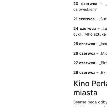
20 czerwca
– „N
człowiekiem”
21 czerwca
– „Sur
24 czerwca
– „Lu
cykl „Tylko sztuka
25 czerwca
– „Ina
26 czerwca
– „Mic
27 czerwca
– „Bir
28 czerwca
– „Exi
Kino Per
miasta
Seanse będą odbyw