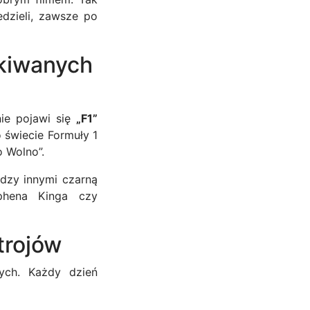
dzieli, zawsze po
ekiwanych
ie pojawi się
„F1”
 świecie Formuły 1
o Wolno”.
ędzy innymi czarną
phena Kinga czy
trojów
ych. Każdy dzień