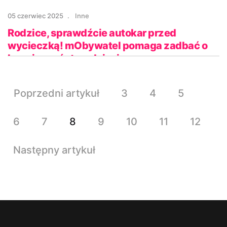
05 czerwiec 2025
Inne
Rodzice, sprawdźcie autokar przed
wycieczką! mObywatel pomaga zadbać o
bezpieczeństwo dzieci
Poprzedni artykuł
3
4
5
6
7
8
9
10
11
12
Następny artykuł