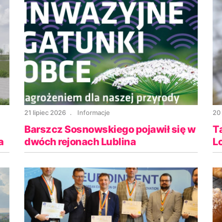
21 lipiec 2026
Informacje
20 
Barszcz Sosnowskiego pojawił się w
T
a
dwóch rejonach Lublina
L
p