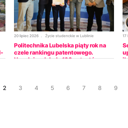
20 lipiec 2026
Życie studenckie w Lublinie
17 
Politechnika Lubelska piąty rok na
S
-
czele rankingu patentowego.
u
Uczelnia zdobyła 128 patentów
il
2
3
4
5
6
7
8
9