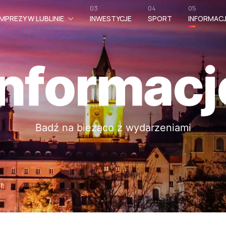
03
04
05
MPREZY W LUBLINIE
INWESTYCJE
SPORT
INFORMAC
Informacj
Badź na bieżąco z wydarzeniami