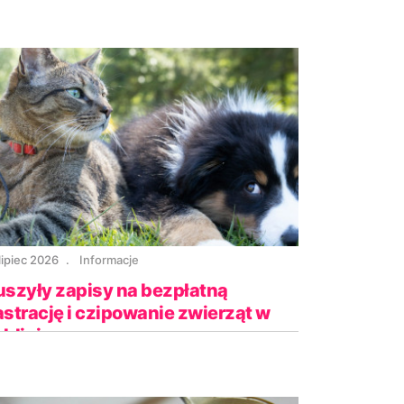
lipiec 2026
Informacje
uszyły zapisy na bezpłatną
astrację i czipowanie zwierząt w
blinie