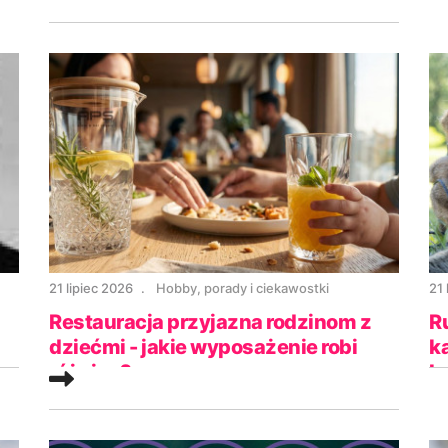
21 lipiec 2026
Hobby, porady i ciekawostki
21 
Restauracja przyjazna rodzinom z
R
dziećmi - jakie wyposażenie robi
k
różnicę?
Lu