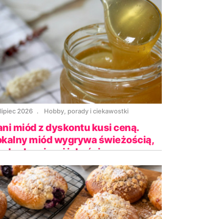
lipiec 2026
Hobby, porady i ciekawostki
ani miód z dyskontu kusi ceną.
okalny miód wygrywa świeżością,
ochodzeniem i jakością