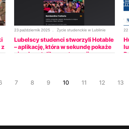
23 październik 2025
Życie studenckie w Lublinie
22
i
Lubelscy studenci stworzyli Hotable
H
 z
– aplikację, która w sekundę pokaże
lu
ci wolny stolik w restauracji
P
6
7
8
9
10
11
12
13