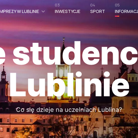
03
04
05
MPREZY W LUBLINIE
INWESTYCJE
SPORT
INFORMAC
e studenc
Lublinie
Co się dzieje na uczelniach Lublina?