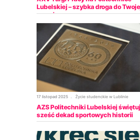
Lubelskiej – szybka droga do Twoje
nowej pracy
17 listopad 2025
Życie studenckie w Lublinie
AZS Politechniki Lubelskiej świętu
sześć dekad sportowych historii