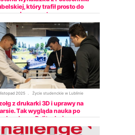
belskiej, który trafił prosto do
rzemysłu energetycznego
 listopad 2025
Życie studenckie w Lublinie
zołg z drukarki 3D i uprawy na
arsie. Tak wygląda nauka po
tudencku na Politechnice
ubelskiej