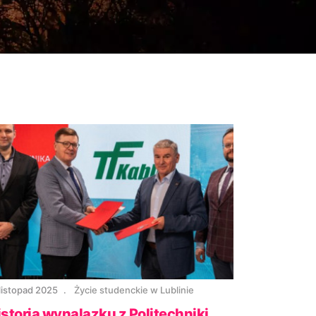
listopad 2025
Życie studenckie w Lublinie
istoria wynalazku z Politechniki