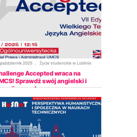
 październik 2025
Życie studenckie w Lublinie
hallenge Accepted wraca na
MCS! Sprawdź swój angielski i
garnij nagrody