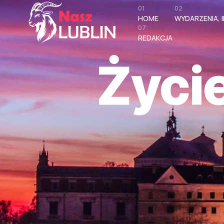
01
02
HOME
WYDARZENIA, I
07
REDAKCJA
Życi