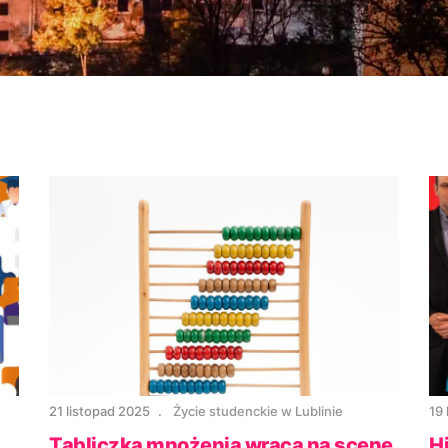
21 listopad 2025
Życie studenckie w Lublinie
19 
Tabliczka mnożenia wraca na scenę
H