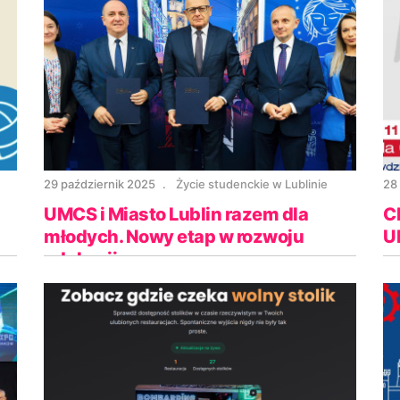
29 październik 2025
Życie studenckie w Lublinie
28
UMCS i Miasto Lublin razem dla
C
j
młodych. Nowy etap w rozwoju
U
edukacji
z