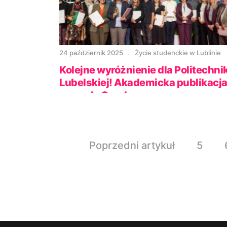
24 październik 2025
Życie studenckie w Lublinie
Kolejne wyróżnienie dla Politechnik
Lubelskiej! Akademicka publikacja
nagrodą Gaudeamus
Poprzedni artykuł
5